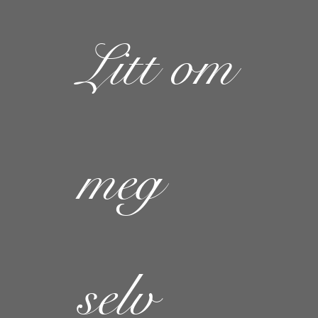
Litt om
meg
selv